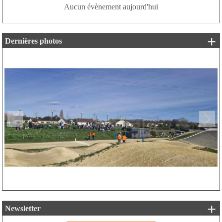
Aucun évènement aujourd'hui
+ 
Dernières photos
Précedent
Suiv
+ 
Newsletter