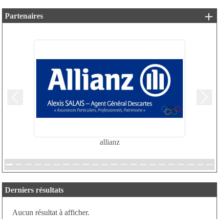
+ 
Partenaires
Précedent
Suiv
allianz
Derniers résultats
Aucun résultat à afficher.