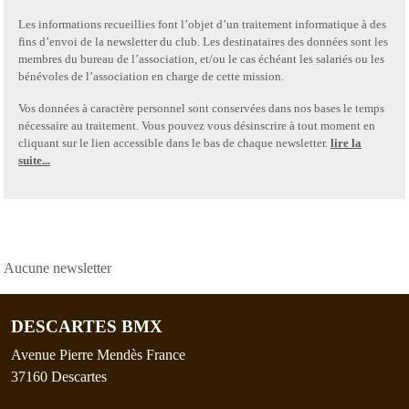
Les informations recueillies font l’objet d’un traitement informatique à des
fins d’envoi de la newsletter du club. Les destinataires des données sont les
membres du bureau de l’association, et/ou le cas échéant les salariés ou les
bénévoles de l’association en charge de cette mission.
Vos données à caractère personnel sont conservées dans nos bases le temps
nécessaire au traitement. Vous pouvez vous désinscrire à tout moment en
cliquant sur le lien accessible dans le bas de chaque newsletter.
lire la
suite...
Aucune newsletter
DESCARTES BMX
Avenue Pierre Mendès France
37160
Descartes