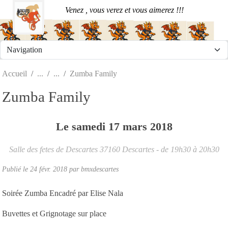
Panneau de gestion des cookies
Venez , vous verez et vous aimerez !!!
Accueil
Zumba Family
Zumba Family
Le
samedi
17
mars
2018
Salle des fetes de Descartes
37160
Descartes
- de 19h30 à 20h30
Publié le
24 févr. 2018
par
bmxdescartes
Soirée Zumba Encadré par Elise Nala
Buvettes et Grignotage sur place