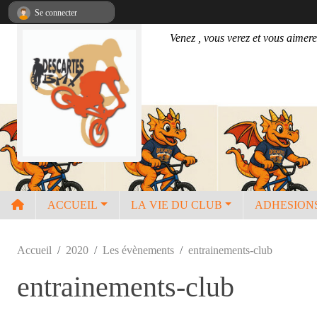
Panneau de gestion des cookies
Se connecter
Venez , vous verez et vous aimere
ACCUEIL
LA VIE DU CLUB
ADHESION
Accueil
2020
Les évènements
entrainements-club
entrainements-club