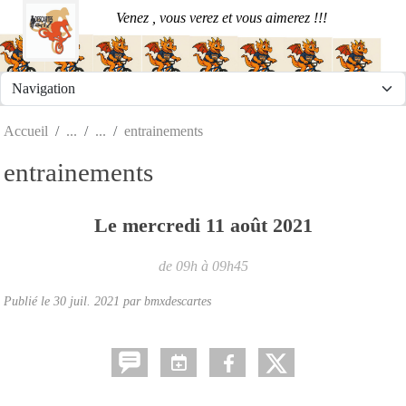
Panneau de gestion des cookies
Venez , vous verez et vous aimerez !!!
Accueil
entrainements
entrainements
Le
mercredi
11
août
2021
de 09h à 09h45
Publié le
30 juil. 2021
par
bmxdescartes