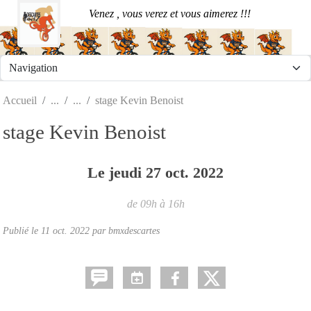
Panneau de gestion des cookies
Venez , vous verez et vous aimerez !!!
Accueil
stage Kevin Benoist
stage Kevin Benoist
Le
jeudi
27
oct.
2022
de 09h à 16h
Publié le
11 oct. 2022
par
bmxdescartes