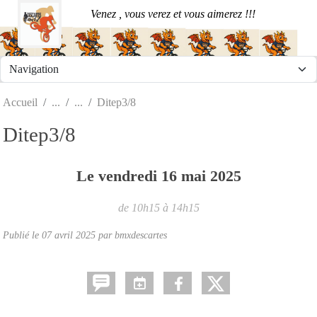
Panneau de gestion des cookies
Venez , vous verez et vous aimerez !!!
Accueil
Ditep3/8
Ditep3/8
Le
vendredi
16
mai
2025
de 10h15 à 14h15
Publié le
07 avril 2025
par
bmxdescartes