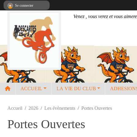
Panneau de gestion des cookies
Se connecter
Venez , vous verez et vous aimere
ACCUEIL
LA VIE DU CLUB
ADHESION
Accueil
2026
Les évènements
Portes Ouvertes
Portes Ouvertes